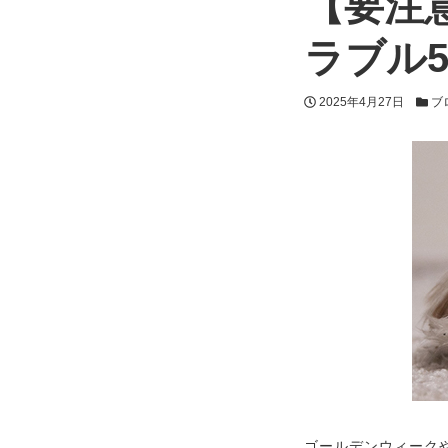
【要注
ラブル
投稿日
カテ
2025年4月27日
ブ
ゴールデンウィーク