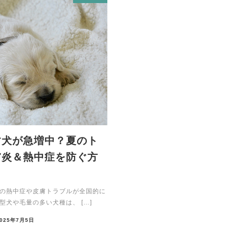
す犬が急増中？夏のト
膚炎＆熱中症を防ぐ方
の熱中症や皮膚トラブルが全国的に
犬や毛量の多い犬種は、 […]
2025年7月5日