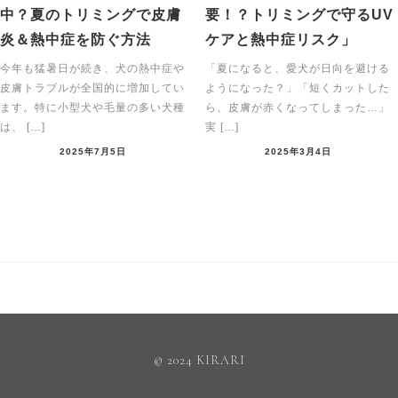
中？夏のトリミングで皮膚
要！？トリミングで守るUV
炎＆熱中症を防ぐ方法
ケアと熱中症リスク」
今年も猛暑日が続き、犬の熱中症や
「夏になると、愛犬が日向を避ける
皮膚トラブルが全国的に増加してい
ようになった？」「短くカットした
ます。特に小型犬や毛量の多い犬種
ら、皮膚が赤くなってしまった…」
は、 […]
実 […]
2025年7月5日
2025年3月4日
© 2024 KIRARI