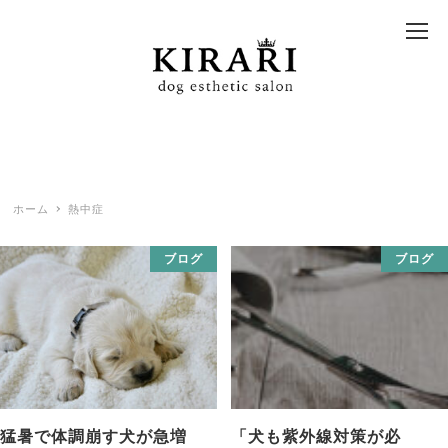
ホーム
熱中症
ブログ
ブログ
猛暑で体調崩す犬が急増
「犬も紫外線対策が必