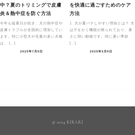
中？夏のトリミングで皮膚
を快適に過ごすためのケア
炎＆熱中症を防ぐ方法
方法
今年も猛暑日が続き、犬の熱中症や
1. 犬が夏バテしやすい理由とは？ 犬
皮膚トラブルが全国的に増加してい
は汗をかく機能が限られており、暑
ます。特に小型犬や毛量の多い犬種
さに弱い動物です。特に暑い季節
は、 […]
[…]
2025年7月5日
2025年3月9日
© 2024 KIRARI