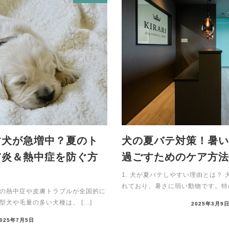
す犬が急増中？夏のト
犬の夏バテ対策！暑
膚炎＆熱中症を防ぐ方
過ごすためのケア方
1. 犬が夏バテしやすい理由とは？
れており、暑さに弱い動物です。特に
の熱中症や皮膚トラブルが全国的に
犬や毛量の多い犬種は、 […]
2025年3月9
2025年7月5日